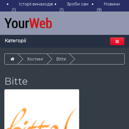
Історії винаходів
Зроби сам
Новини
(1)
(1)
(9)
Категорії
Хостинг
Bitte
Bitte