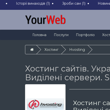
Історії винаходів (1)
Зроби сам (1)
Новини
Головна
Послуги
Портфоліо
Хос
Хостинг
Hvosting
Хостинг сайтів. Укр
Виділені сервери. S
Хостинг са
Виділені с